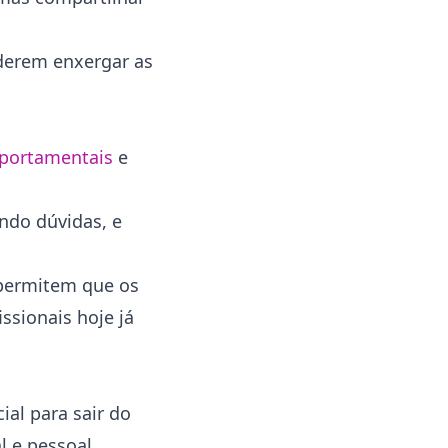
oderem enxergar as
portamentais
e
ndo dúvidas, e
, permitem que os
ssionais hoje já
al para sair do
l e pessoal.