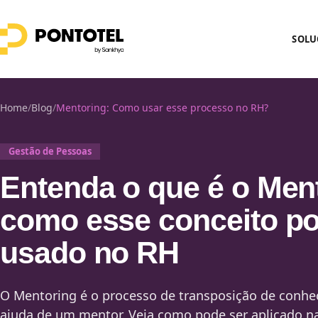
SOLU
Home
/
Blog
/
Mentoring: Como usar esse processo no RH?
Gestão de Pessoas
Entenda o que é o Men
como esse conceito po
usado no RH
O Mentoring é o processo de transposição de conhe
ajuda de um mentor. Veja como pode ser aplicado n