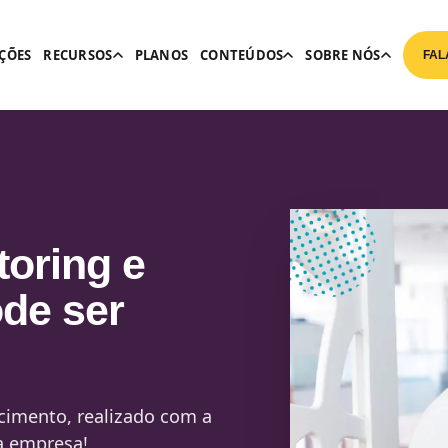
ÇÕES
RECURSOS
PLANOS
CONTEÚDOS
SOBRE NÓS
FAL
toring e
de ser
cimento, realizado com a
a empresa!