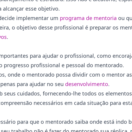
 alcançar esse objetivo.
 decide implementar um
programa de mentoria
ou qu
ira, o objetivo desse profissional é preparar os men
vos
.
mportantes para ajudar o profissional, como encora
 ao progresso profissional e pessoal do mentorado.
cos, onde o mentorado possa dividir com o mentor a
apenas para ajudar no seu
desenvolvimento
.
b seus cuidados, fornecendo-lhe todos os elementos
 compreensão necessários em cada situação para es
ssário para que o mentorado saiba onde está indo 
 seu trabalho não é fazer do mentorado sua réplica,