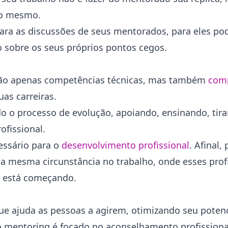
do mesmo.
a para as discussões de seus mentorados, para eles p
do sobre os seus próprios pontos cegos.
ão apenas competências técnicas, mas também
com
as carreiras.
 o processo de evolução, apoiando, ensinando, tira
ofissional.
ssário para o
desenvolvimento profissional
. Afinal
 mesma circunstância no trabalho, onde esses profi
m está começando.
e ajuda as pessoas a agirem, otimizando seu potenci
, o mentoring é focado no aconselhamento profissiona