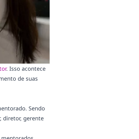
or
. Isso acontece
imento de suas
 mentorado. Sendo
 diretor, gerente
s mentorados.