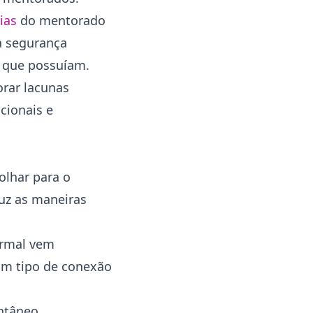
ias
do mentorado
a segurança
m que possuíam.
orar lacunas
cionais e
olhar para o
duz as maneiras
ormal vem
um tipo de conexão
ntâneo.