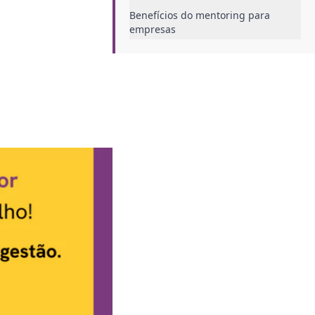
Benefícios do mentoring para
empresas
Mentoring no RH: Qual a função?
Como o processo de mentoring
pode ser usado para gestão de
pessoas
Quem pode conduzir esse
processo?
Conclusão&nbsp;