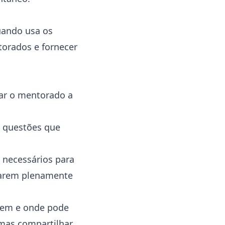
ando usa os
torados e fornecer
jar o mentorado a
s questões que
 necessários para
tarem plenamente
bem e onde pode
 mas compartilhar