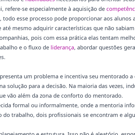
, refere-se especialmente à aquisição de
competênc
 todo esse processo pode proporcionar aos alunos 
e até mesmo adquirir características que não sabia
companhias, pois com essa prática elas tentam melh
rabalho e o fluxo de
liderança
, abordar questões gera
es.
apresenta um problema e incentiva seu mentorado a 
na solução para a decisão. Na maioria das vezes, in
 que vão além da zona de conforto do mentorado.
lecida formal ou informalmente, onde a mentoria inf
do trabalho, dois profissionais se encontram e alg
planejamento e estrutura. Isso não é aleatório, espo