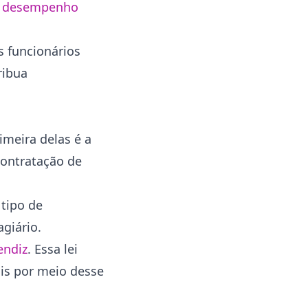
e desempenho
s funcionários
ribua
imeira delas é a
contratação de
 tipo de
agiário.
endiz
. Essa lei
ais por meio desse