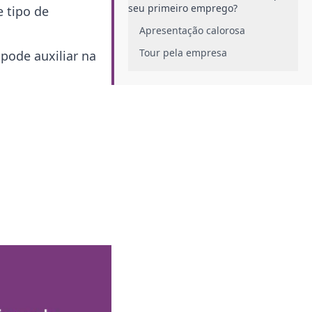
seu primeiro emprego?
 tipo de
Apresentação calorosa
Tour pela empresa
pode auxiliar na
Explicação detalhadas das
políticas da empresa
Discussão e mapeamento de
expectativas&nbsp;
Quais os benefícios de contratar um
funcionário para o primeiro
emprego?
Moldabilidade
Diversidade de pensamento
Custo-benefício
É preciso adaptar as políticas da
empresa para o primeiro emprego
de um colaborador?