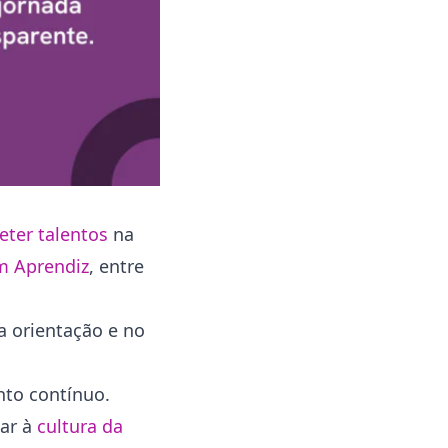
Qual o papel do RH na adaptação
da pessoa em seu primeiro
emprego?
Conclusão
reter talentos
na
m Aprendiz
, entre
a orientação e no
nto contínuo.
tar à
cultura da