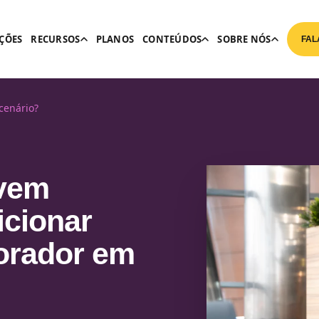
ÇÕES
RECURSOS
PLANOS
CONTEÚDOS
SOBRE NÓS
FAL
cenário?
evem
icionar
orador em