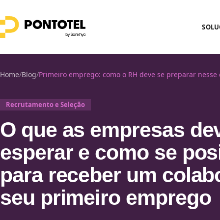
SOLU
Home
/
Blog
/
Primeiro emprego: como o RH deve se preparar nesse 
Recrutamento e Seleção
O que as empresas d
esperar e como se pos
para receber um colab
seu primeiro emprego