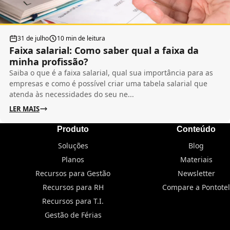
31 de julho
10 min de leitura
Faixa salarial: Como saber qual a faixa da
minha profissão?
Saiba o que é a faixa salarial, qual sua importância para as
empresas e como é possível criar uma tabela salarial que
atenda às necessidades do seu ne...
LER MAIS
Produto
Conteúdo
Soluções
Blog
Planos
Materiais
Recursos para Gestão
Newsletter
Recursos para RH
Compare a Pontotel
Recursos para T.I.
Gestão de Férias