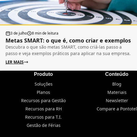
3 de julho
8 min de leitura
Metas SMART: o que é, como criar e exemplos
Descubra o que são metas SMART, como criá-las passo a
passo e veja exemplos práticos para aplicar na sua empresa.
LER MAIS
Produto
Conteúdo
Soluções
Blog
Planos
Materiais
Recursos para Gestão
Newsletter
Recursos para RH
Compare a Pontotel
Recursos para T.I.
Gestão de Férias