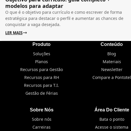
modelos para adaptar
O que é o objetivo para currículo e como escrever de forma
estratégica para destacar o perfil e aumentar as chances de
conquistar a vaga desejada.
LER MAIS
Produto
Conteúdo
Soluções
Blog
Planos
Materiais
Recursos para Gestão
Newsletter
Recursos para RH
Compare a Pontotel
Recursos para T.I.
Gestão de Férias
Sobre Nós
Área Do Cliente
Sobre nós
Bata o ponto
Carreiras
Acesse o sistema