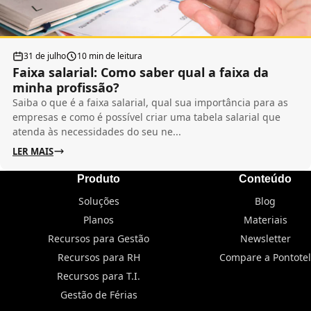
31 de julho
10 min de leitura
Faixa salarial: Como saber qual a faixa da
minha profissão?
Saiba o que é a faixa salarial, qual sua importância para as
empresas e como é possível criar uma tabela salarial que
atenda às necessidades do seu ne...
LER MAIS
Produto
Conteúdo
Soluções
Blog
Planos
Materiais
Recursos para Gestão
Newsletter
Recursos para RH
Compare a Pontotel
Recursos para T.I.
Gestão de Férias