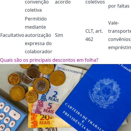
convenção
acordo
coletivos
por faltas
coletiva
Permitido
Vale-
mediante
CLT, art.
transport
Facultativo
autorização
Sim
462
convênios
expressa do
emprésti
colaborador
Quais são os principais descontos em folha?