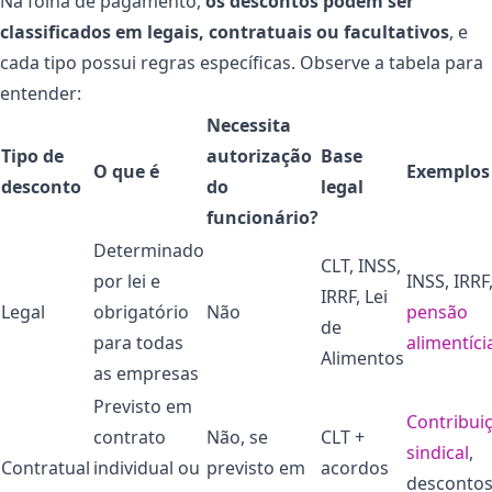
Na folha de pagamento,
os descontos podem ser
classificados em legais, contratuais ou facultativos
, e
cada tipo possui regras específicas. Observe a tabela para
entender:
Necessita
Tipo de
autorização
Base
O que é
Exemplos
desconto
do
legal
funcionário?
Determinado
CLT, INSS,
por lei e
INSS, IRRF
IRRF, Lei
Legal
obrigatório
Não
pensão
de
para todas
alimentíci
Alimentos
as empresas
Previsto em
Contribui
contrato
Não, se
CLT +
sindical
,
Contratual
individual ou
previsto em
acordos
desconto