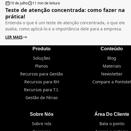
10 de julho
11 min de leitura
Teste de atenção concentrada: como fazer na
prática!
Entenda o que é um teste de atenção concentrada, o que ele
avalia, como aplicá-lo e a importância dele para a empresa.
LER MAIS
Produto
Conteúdo
Soluções
Blog
Planos
Materiais
Recursos para Gestão
Newsletter
Recursos para RH
Compare a Pontotel
Recursos para T.I.
Gestão de Férias
Sobre Nós
Área Do Cliente
Sobre nós
Bata o ponto