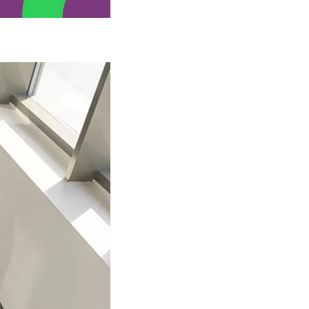
Possuir integração com outros
sistemas
Dispor de um ótimo suporte
Ter medidas de segurança
Ser intuitivo e fácil de usar
Conheça a Pontotel: a melhor
plataforma de controle de presença
de funcionários do mercado!
Conclusão