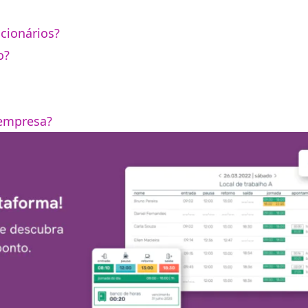
ncionários?
o?
 empresa?