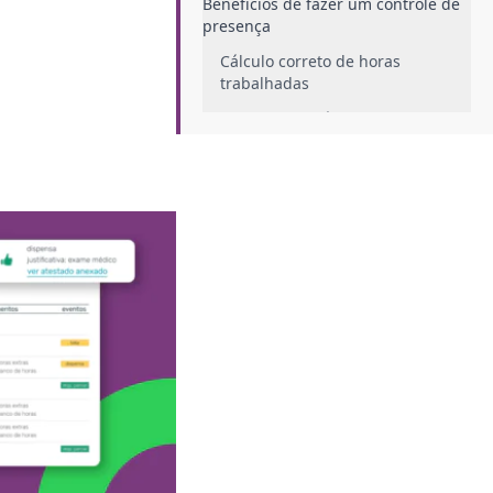
Benefícios de fazer um controle de
presença
Cálculo correto de horas
trabalhadas
Segurança jurídica
Diminuição de processos
trabalhistas
Transparência no trabalho
Organização de trabalho
Tipos de controle de presença
Manual
Mecânico
Eletrônico
Como escolher um controle de
presença para a sua empresa?
Ter adequação com a lei