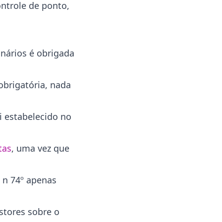
ntrole de ponto,
nários é obrigada
brigatória, nada
i estabelecido no
tas
, uma vez que
o n 74º apenas
stores sobre o