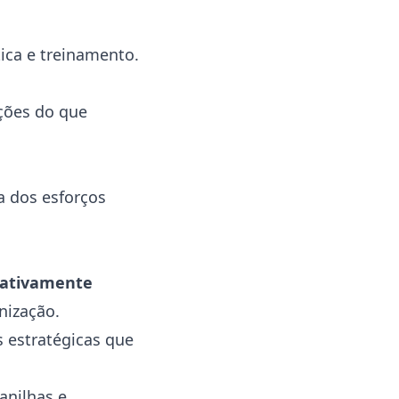
ca e treinamento.
ções do que
a dos esforços
icativamente
nização.
s estratégicas que
anilhas e