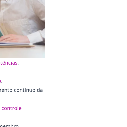
tências
,
o
.
imento contínuo da
e
controle
 membro,