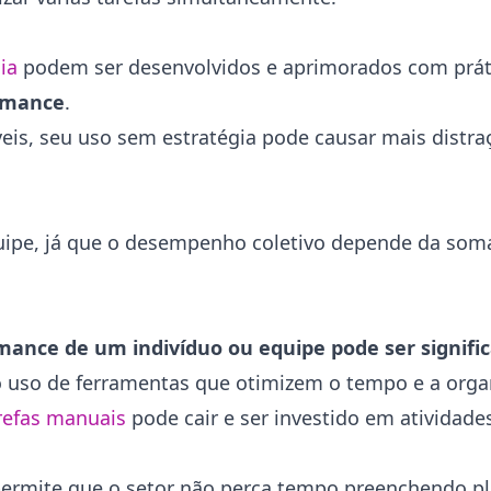
cia
podem ser desenvolvidos e aprimorados com práti
ormance
.
is, seu uso sem estratégia pode causar mais distra
uipe, já que o desempenho coletivo depende da som
mance de um indivíduo ou equipe pode ser signif
o uso de ferramentas que otimizem o tempo e a orga
refas manuais
pode cair e ser investido em atividade
ermite que o setor não perca tempo preenchendo pl