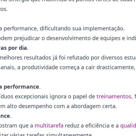
os.
a performance, dificultando sua implementação.
dem prejudicar o desenvolvimento de equipes e indi
as por dia
.
elhores resultados já foi refutado por diversos est
anais, a produtividade começa a cair drasticamente
ta performance
.
víduos excepcionais ignora o papel de
treinamentos
,
r um alto desempenho com a abordagem certa.
ance
.
stram que a
multitarefa
reduz a eficiência e a
qualid
izar várias tarefas simultaneamente.