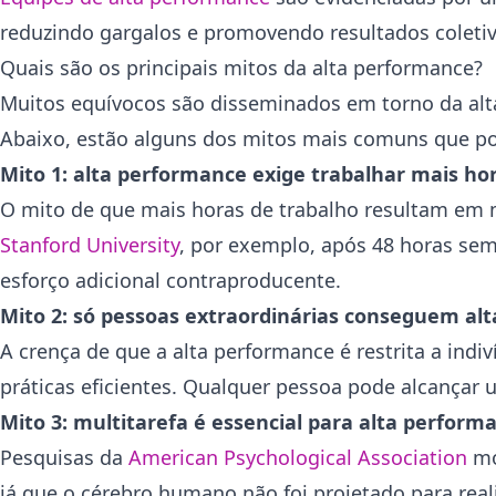
reduzindo gargalos e promovendo resultados coletiv
Quais são os principais mitos da alta performance?
Muitos equívocos são disseminados em torno da alt
Abaixo, estão alguns dos mitos mais comuns que po
Mito 1: alta performance exige trabalhar mais hor
O mito de que mais horas de trabalho resultam em m
Stanford University
, por exemplo, após 48 horas sem
esforço adicional contraproducente.
Mito 2: só pessoas extraordinárias conseguem al
A crença de que a alta performance é restrita a indi
práticas eficientes. Qualquer pessoa pode alcança
Mito 3: multitarefa é essencial para alta perform
Pesquisas da
American Psychological Association
mo
já que o cérebro humano não foi projetado para real