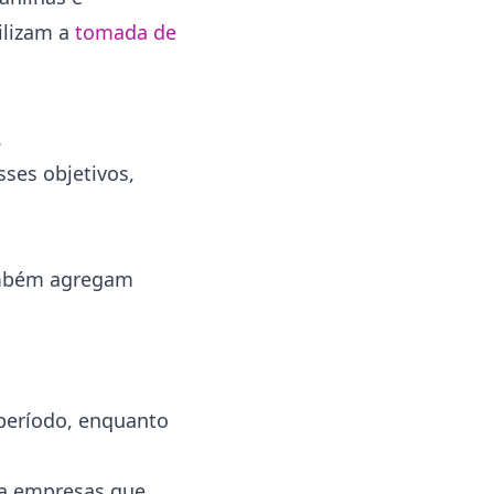
gilizam a
tomada de
.
ses objetivos,
também agregam
 período, enquanto
a empresas que