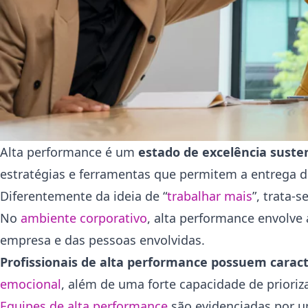
Alta performance é um
estado de excelência suste
estratégias e ferramentas que permitem a entrega 
Diferentemente da ideia de “
trabalhar mais
”, trata-
No
ambiente corporativo
, alta performance envolve
empresa e das pessoas envolvidas.
Profissionais de alta performance possuem caracte
emocional
, além de uma forte capacidade de priori
Equipes de alta performance
são evidenciadas por u