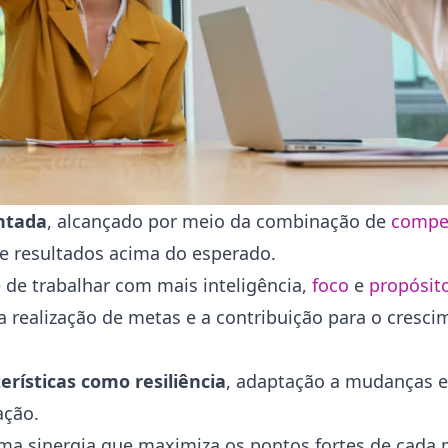
ntada
, alcançado por meio da combinação de
compe
de resultados acima do esperado.
se de trabalhar com mais inteligência,
foco
e
propósit
 a realização de metas e a contribuição para o cresc
rísticas como resiliência
, adaptação a mudanças 
zação.
ma sinergia que maximiza os pontos fortes de cada