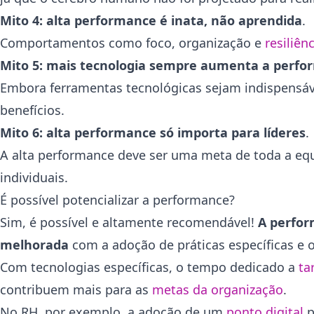
Mito 4: alta performance é inata, não aprendida
.
Comportamentos como foco, organização e
resiliên
Mito 5: mais tecnologia sempre aumenta a perf
Embora ferramentas tecnológicas sejam indispensáve
benefícios.
Mito 6: alta performance só importa para líderes
.
A alta performance deve ser uma meta de toda a eq
individuais.
É possível potencializar a performance?
Sim, é possível e altamente recomendável!
A perfor
melhorada
com a adoção de práticas específicas e 
Com tecnologias específicas, o tempo dedicado a
ta
contribuem mais para as
metas da organização
.
No
RH
, por exemplo, a adoção de um
ponto digital
p