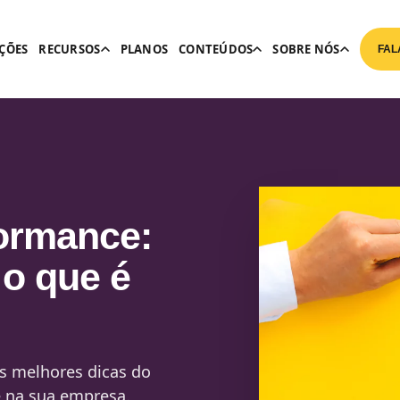
ÇÕES
RECURSOS
PLANOS
CONTEÚDOS
SOBRE NÓS
FAL
formance:
 o que é
as melhores dicas do
e na sua empresa.