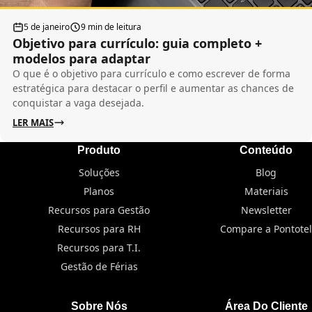
5 de janeiro
9 min de leitura
Objetivo para currículo: guia completo +
modelos para adaptar
O que é o objetivo para currículo e como escrever de forma
estratégica para destacar o perfil e aumentar as chances de
conquistar a vaga desejada.
LER MAIS
Produto
Conteúdo
Soluções
Blog
Planos
Materiais
Recursos para Gestão
Newsletter
Recursos para RH
Compare a Pontotel
Recursos para T.I.
Gestão de Férias
Sobre Nós
Área Do Cliente