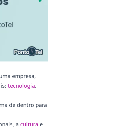
Trabalho remoto
Segurança de dados
Foco na experiência do
colaborador
Jornadas conversacionais
Como adotar a transformação
digital na empresa?
Tomada de decisão&nbsp;
Mudança de cultura&nbsp;
 uma empresa,
Defensores da ideia
is:
tecnologia
,
Invista em tecnologias que façam
sentido&nbsp;
ima de dentro para
Como a PontoTel auxilia na
transformação digital para o RH?
onais, a
cultura
e
Conclusão