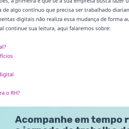
es, a primeira é que se a sua empresa busca fazer
ata de algo contínuo que precisa ser trabalhado diar
entas digitais não realiza essa mudança de forma a
l continue sua leitura, aqui falaremos sobre:
al?
fícios
igital
ra o RH?