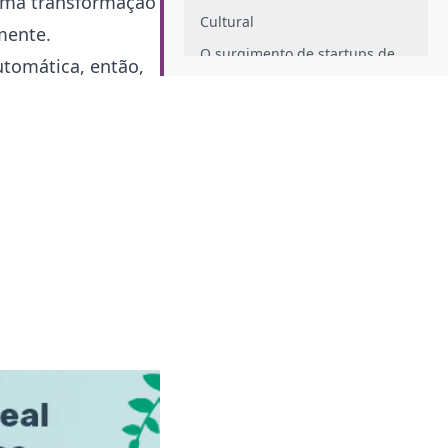
 uma transformação
Cultural
iamente.
O surgimento de startups de
utomática, então,
tecnologia na era digital
Como a transformação digital
otimizou processos nas
empresas?
Transformação digital no RH:
principais áreas e benefícios
Benefícios da transformação digital
nas empresas
Redução de custos
Processos mais ágeis e eficientes
Menos burocracia
Principais e próximas tendências da
transformação digital
Ferramentas em nuvem