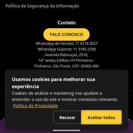
Política de Segurança da Informação
Contato
FALE CONOSCO
WhatsApp de Vendas: 11 4118 3027
WhatsApp Suporte: 11 3185 2700
Avenida Rebouças, 2516,
14° andar, Edifício HY Pinheiros -
Pinheiros, São Paulo, CEP: 05402-400
Usamos cookies para melhorar sua
experiência
Cookies de análise e marketing nos ajudam a
entender o uso do site e mostrar conteúdo relevante.
Política de Privacidade
Recusar
Aceitar todos
Coração nas pessoas, olhos no futuro e mãos na massa. É assim
que criamos juntos o futuro do trabalho!
Sumario
2026. Pontotel. Todos os direitos reservados.