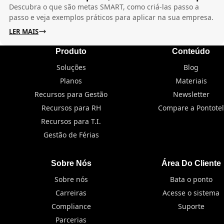
Descubra o que são metas SMART, como criá-las passo a
passo e veja exemplos práticos para aplicar na sua empresa.
LER MAIS
Produto
Conteúdo
Soluções
Blog
Planos
Materiais
Recursos para Gestão
Newsletter
Recursos para RH
Compare a Pontotel
Recursos para T.I.
Gestão de Férias
Sobre Nós
Área Do Cliente
Sobre nós
Bata o ponto
Carreiras
Acesse o sistema
Compliance
Suporte
Parcerias