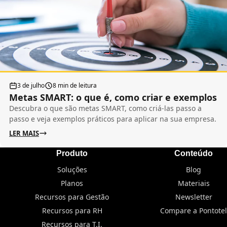
3 de julho
8 min de leitura
Metas SMART: o que é, como criar e exemplos
Descubra o que são metas SMART, como criá-las passo a
passo e veja exemplos práticos para aplicar na sua empresa.
LER MAIS
Produto
Conteúdo
Soluções
Blog
Planos
Materiais
Recursos para Gestão
Newsletter
Recursos para RH
Compare a Pontotel
Recursos para T.I.