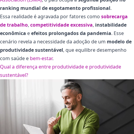
ranking mundial de esgotamento profissional
.
Essa realidade é agravada por fatores como
sobrecarga
de trabalho
,
competitividade excessiva
,
instabilidade
econômica
e
efeitos prolongados da pandemia
. Esse
cenário revela a necessidade da adoção de um
modelo de
produtividade sustentável
, que equilibre desempenho
com saúde e
bem-estar
.
Qual a diferença entre produtividade e produtividade
sustentável?