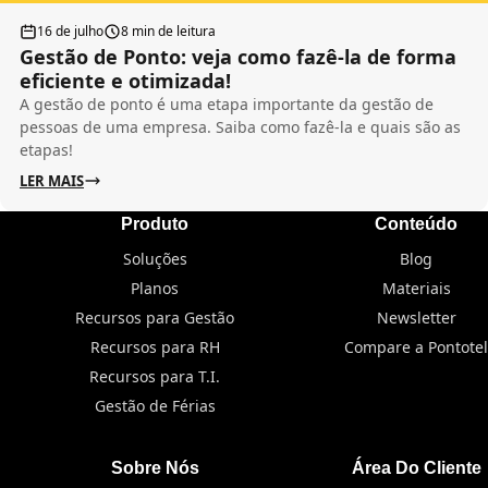
16 de julho
8 min de leitura
Gestão de Ponto: veja como fazê-la de forma
eficiente e otimizada!
A gestão de ponto é uma etapa importante da gestão de
pessoas de uma empresa. Saiba como fazê-la e quais são as
etapas!
LER MAIS
Produto
Conteúdo
Soluções
Blog
Planos
Materiais
Recursos para Gestão
Newsletter
Recursos para RH
Compare a Pontotel
Recursos para T.I.
Gestão de Férias
Sobre Nós
Área Do Cliente