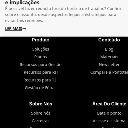
e implicações
É possível fazer reunião fora do horário de trabalho? Confira
sobre o assunto, desde aspectos legais a estratégias para
evitar tais reuniões.
LER MAIS
Produto
Conteúdo
Soluções
Blog
Planos
Materiais
Recursos para Gestão
Newsletter
Recursos para RH
Compare a Pontotel
Recursos para T.I.
Gestão de Férias
Sobre Nós
Área Do Cliente
Sobre nós
Bata o ponto
Carreiras
Acesse o sistema