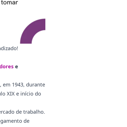
Social)
RAIS (Relação Anual de
Informações Sociais)
CAGED (Cadastro Geral de
Empregados e Desempregados)
eSocial
ndizado!
Quais os prazos para o
recolhimento?
Obrigações mensais
dores
e
Obrigações periódicas
Obrigações anuais
, em 1943, durante
Penalidades pelo
o XIX e início do
descumprimento
Dicas para gerenciar as obrigações
rcado de trabalho.
Utilize sistemas de gestão
agamento de
Conclusão