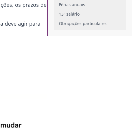
ções, os prazos de
Férias anuais
13º salário
a deve agir para
Obrigações particulares‍
Quais as principais obrigações
previdenciárias?
Contribuição ao INSS
FGTS (Fundo de Garantia do
Tempo de Serviço)
PPP – Perfil Profissiográfico
Previdenciário
Outros benefícios previdenciários
Quais as principais obrigações
acessórias?
IRRF (Imposto de Renda Retido
na Fonte)
PIS (Programa de Integração