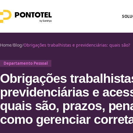
SOLU
Home
/
Blog
/
Obrigações trabalhistas e previdenciárias: quais são?
Departamento Pessoal
Obrigações trabalhista
previdenciárias e aces
quais são, prazos, pen
como gerenciar corret