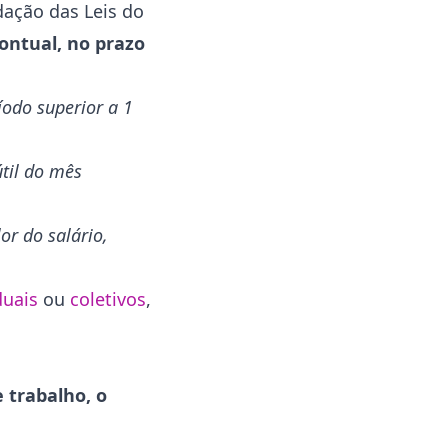
dação das Leis do
ontual, no prazo
íodo superior a 1
útil do mês
or do salário,
duais
ou
coletivos
,
 trabalho, o