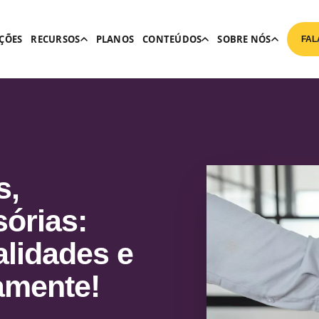
ÇÕES
RECURSOS
PLANOS
CONTEÚDOS
SOBRE NÓS
FAL
s,
sórias:
alidades e
amente!