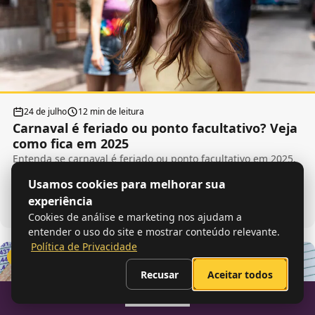
24 de julho
12 min de leitura
Carnaval é feriado ou ponto facultativo? Veja
como fica em 2025
Entenda se carnaval é feriado ou ponto facultativo em 2025.
Veja quais são as regras para as empresas e tudo sobre o
Usamos cookies para melhorar sua
assunto!
experiência
LER MAIS
Cookies de análise e marketing nos ajudam a
entender o uso do site e mostrar conteúdo relevante.
Política de Privacidade
Controle de ponto
Recusar
Aceitar todos
Sumario